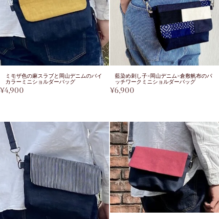
ミモザ色の麻スラブと岡山デニムのバイ
藍染め刺し子×岡山デニム×倉敷帆布のパ
カラーミニショルダーバッグ
ッチワークミニショルダーバッグ
¥
4,900
¥
6,900