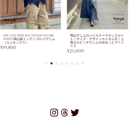
40s USN Rebuild Denim Work
岡山デニムのバイカラーマキシスカー
Shirt/岡山産インディゴ8ozデニム
ト｜サイズ・デザインカスタム可｜上
（ユニセックス）
質セルビッチデニムのゆるっとマーメ
イド
¥
19,800
¥
23,000