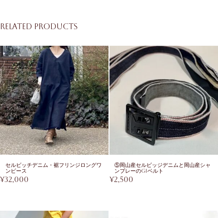
Related products
セルビッチデニム・裾フリンジロングワ
⑤岡山産セルビッジデニムと岡山産シャ
ンピース
ンブレーのGIベルト
¥
32,000
¥
2,500