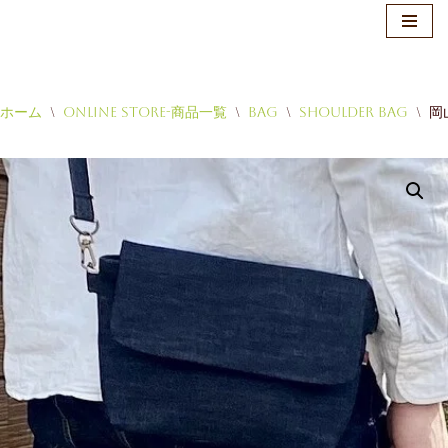
ホーム
\
Online Store-商品一覧
\
Bag
\
Shoulder Bag
\
岡
コ
ン
テ
ン
ツ
へ
ス
キ
ッ
プ