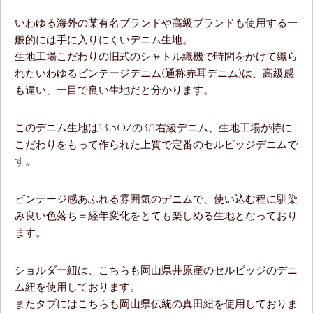
いわゆる海外の某有名ブランドや高級ブランドも使用する一
般的には手に入りにくいデニム生地。
生地工場こだわりの旧式のシャトル織機で時間をかけて織ら
れたいわゆるビンテージデニム(通称赤耳デニム)は、高級感
も違い、一目で良い生地だと分かります。
このデニム生地は13.5ozの3/1右綾デニム、生地工場が特に
こだわりをもって作られた上質で定番のセルビッジデニムで
す。
ビンテージ感あふれる雰囲気のデニムで、使い込む程に馴染
み良い色落ち＝経年変化をとても楽しめる生地となっており
ます。
ショルダー紐は、こちらも岡山県井原産のセルビッジのデニ
ム紐を使用しております。
またタブにはこちらも岡山県伝統の真田紐を使用しておりま