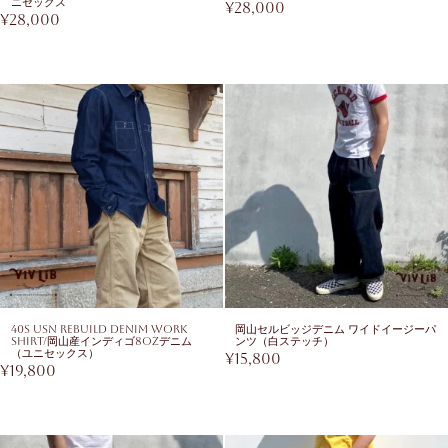
ニセックス
¥
28,000
¥
28,000
40s USN Rebuild Denim Work
岡山セルビッジデニム ワイドイージーパ
Shirt/岡山産インディゴ8ozデニム
ンツ（白ステッチ）
（ユニセックス）
¥
15,800
¥
19,800