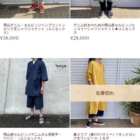
岡山デニム・セルビッジヘンプコットン
デニム好きのための岡山産セルビッジヒ
ロング丈シャツジャケット（ユニセック
ッコリーシャツジャケット★ユニセック
ス）
ス
¥
38,000
¥
28,000
在庫切れ
岡山産セルビッジデニム大人用甚平・
麻スラブ（麻100%ラミー）Vネックロン
9.5oz・（ユニセックス）
グ丈ワンピース-ミモザ