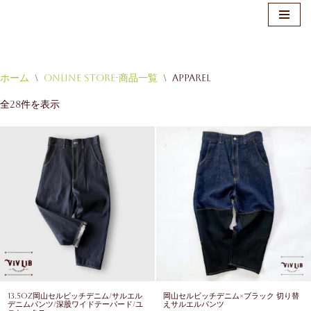
ホーム
\
Online Store-商品一覧
\
Apparel
コ
全28件を表示
ン
テ
ン
ツ
へ
ス
キ
ッ
プ
13.5oz岡山セルビッチデニム/サルエル
岡山セルビッチデニム×ブラック 切り替
デニムパンツ/深股ワイドテーパード/ユ
えサルエルパンツ