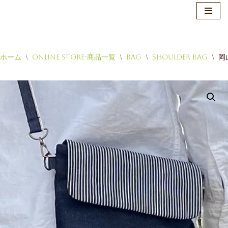
ホーム
\
Online Store-商品一覧
\
Bag
\
Shoulder Bag
\
岡
コ
ン
テ
ン
ツ
へ
ス
キ
ッ
プ