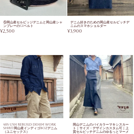
⑤岡山産セルビッジデニムと岡山産シャ
デニム好きのための岡山産セルビッチデ
ンブレーのGIベルト
ニムのスマホショルダー
¥
2,500
¥
3,900
40s USN Rebuild Denim Work
岡山デニムのバイカラーマキシスカー
Shirt/岡山産インディゴ8ozデニム
ト｜サイズ・デザインカスタム可｜上
（ユニセックス）
質セルビッチデニムのゆるっとマーメ