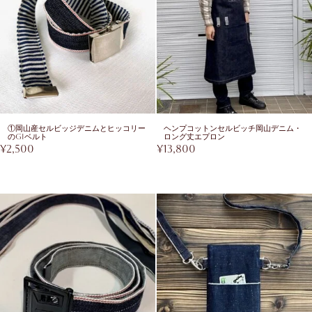
①岡山産セルビッジデニムとヒッコリー
ヘンプコットンセルビッチ岡山デニム・
のGIベルト
ロング丈エプロン
¥
2,500
¥
13,800