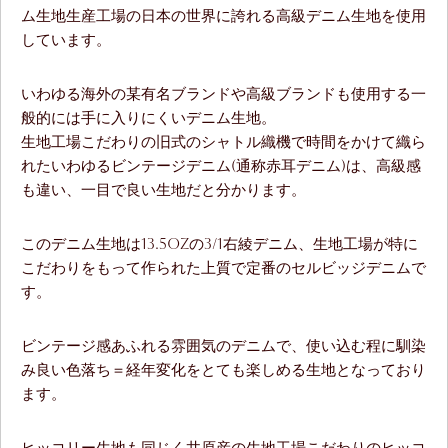
ム生地生産工場の日本の世界に誇れる高級デニム生地を使用
しています。
いわゆる海外の某有名ブランドや高級ブランドも使用する一
般的には手に入りにくいデニム生地。
生地工場こだわりの旧式のシャトル織機で時間をかけて織ら
れたいわゆるビンテージデニム(通称赤耳デニム)は、高級感
も違い、一目で良い生地だと分かります。
このデニム生地は13.5ozの3/1右綾デニム、生地工場が特に
こだわりをもって作られた上質で定番のセルビッジデニムで
す。
ビンテージ感あふれる雰囲気のデニムで、使い込む程に馴染
み良い色落ち＝経年変化をとても楽しめる生地となっており
ます。
ヒッコリー生地も同じく井原産の生地工場こだわりのヒッコ