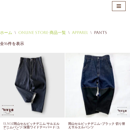
ホーム
\
Online Store-商品一覧
\
Apparel
\
Pants
コ
全16件を表示
ン
テ
ン
ツ
へ
ス
キ
ッ
プ
13.5oz岡山セルビッチデニム/サルエル
岡山セルビッチデニム×ブラック 切り替
デニムパンツ/深股ワイドテーパード/ユ
えサルエルパンツ