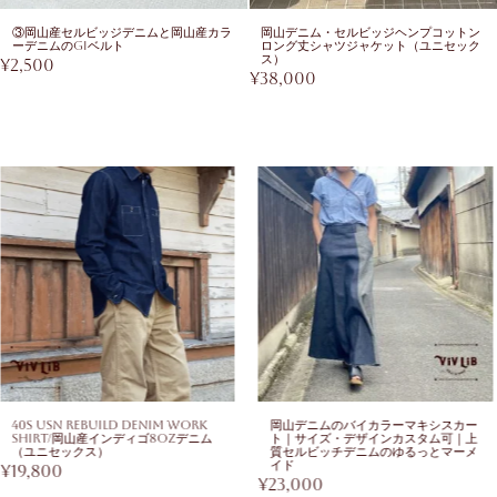
③岡山産セルビッジデニムと岡山産カラ
岡山デニム・セルビッジヘンプコットン
ーデニムのGIベルト
ロング丈シャツジャケット（ユニセック
ス）
¥
2,500
¥
38,000
40s USN Rebuild Denim Work
岡山デニムのバイカラーマキシスカー
Shirt/岡山産インディゴ8ozデニム
ト｜サイズ・デザインカスタム可｜上
（ユニセックス）
質セルビッチデニムのゆるっとマーメ
イド
19,800
¥
23,000