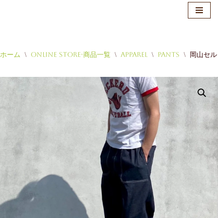
ホーム
\
Online Store-商品一覧
\
Apparel
\
Pants
\
岡山セル
コ
ン
テ
ン
ツ
へ
ス
キ
ッ
プ