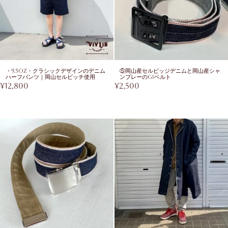
・9.5oz・クラシックデザインのデニム
⑤岡山産セルビッジデニムと岡山産シャ
ハーフパンツ｜岡山セルビッチ使用
ンブレーのGIベルト
¥
12,800
¥
2,500