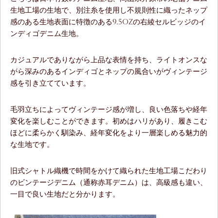
生地工場の生地で、別注糸を使用し不規則性に織ったネップ
感のある生地表面に特徴のある9.5ozの右綾セルビッジのイ
ンディゴデニム生地。
カジュアルでありながら上品な表情を持ち、ライトオンスな
がら深みのあるインディゴとネップの風合いがヴィンテージ
感を引き立てています。
毛羽立ちによってヴィンテージ感が増し、良い色落ちや経年
変化を楽しむことができます。初めはハリがあり、履きこむ
ほどに柔らかく馴染み、経年変化をより一層楽しめる魅力的
な生地です。
旧式シャトル織機で時間をかけて織られた生地工場こだわり
のビンテージデニム（通称赤耳デニム）は、高級感も違い、
一目で良い生地だと分かります。