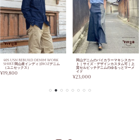
40s USN Rebuild Denim Work
岡山デニムのバイカラーマキシスカー
Shirt/岡山産インディゴ8ozデニム
ト｜サイズ・デザインカスタム可｜上
（ユニセックス）
質セルビッチデニムのゆるっとマーメ
イド
¥
19,800
¥
23,000