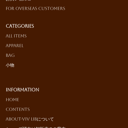
For Overseas Customers
Categories
All Items
Apparel
Bag
小物
Information
HOME
Contents
About-ViV LiBについて