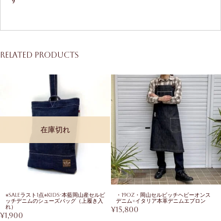
Related products
在庫切れ
⭐︎SALEラスト1点⭐︎KIDS-本藍岡山産セルビ
・19oz・岡山セルビッチヘビーオンス
ッチデニムのシューズバッグ（上履き入
デニム×イタリア本革デニムエプロン
れ）
¥
15,800
¥
1,900