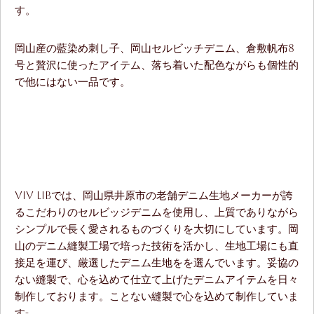
す。
岡山産の藍染め刺し子、岡山セルビッチデニム、倉敷帆布8
号と贅沢に使ったアイテム、落ち着いた配色ながらも個性的
で他にはない一品です。
ViV LiBでは、岡山県井原市の老舗デニム生地メーカーが誇
るこだわりのセルビッジデニムを使用し、上質でありながら
シンプルで長く愛されるものづくりを大切にしています。岡
山のデニム縫製工場で培った技術を活かし、生地工場にも直
接足を運び、厳選したデニム生地をを選んでいます。妥協の
ない縫製で、心を込めて仕立て上げたデニムアイテムを日々
制作しております。ことない縫製で心を込めて制作していま
す-