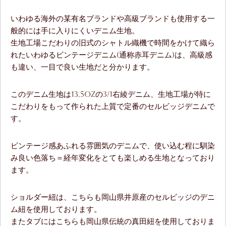
いわゆる海外の某有名ブランドや高級ブランドも使用する一
般的には手に入りにくいデニム生地。
生地工場こだわりの旧式のシャトル織機で時間をかけて織ら
れたいわゆるビンテージデニム(通称赤耳デニム)は、高級感
も違い、一目で良い生地だと分かります。
このデニム生地は13.5ozの3/1右綾デニム、生地工場が特に
こだわりをもって作られた上質で定番のセルビッジデニムで
す。
ビンテージ感あふれる雰囲気のデニムで、使い込む程に馴染
み良い色落ち＝経年変化をとても楽しめる生地となっており
ます。
ショルダー紐は、こちらも岡山県井原産のセルビッジのデニ
ム紐を使用しております。
またタブにはこちらも岡山県伝統の真田紐を使用しておりま