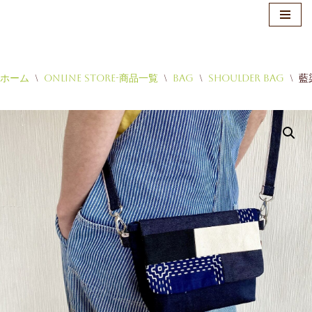
ホーム
\
Online Store-商品一覧
\
Bag
\
Shoulder Bag
\
藍
コ
ン
テ
ン
ツ
へ
ス
キ
ッ
プ