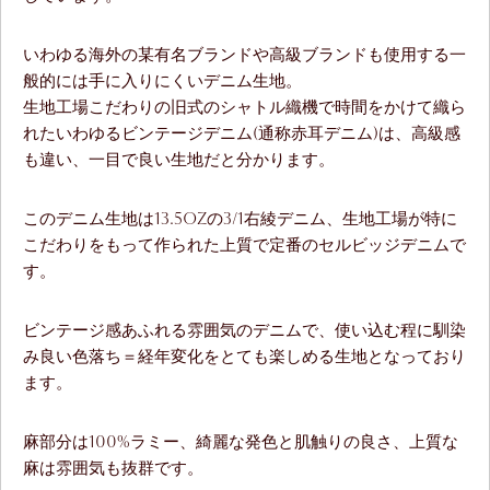
いわゆる海外の某有名ブランドや高級ブランドも使用する一
般的には手に入りにくいデニム生地。
生地工場こだわりの旧式のシャトル織機で時間をかけて織ら
れたいわゆるビンテージデニム(通称赤耳デニム)は、高級感
も違い、一目で良い生地だと分かります。
このデニム生地は13.5ozの3/1右綾デニム、生地工場が特に
こだわりをもって作られた上質で定番のセルビッジデニムで
す。
ビンテージ感あふれる雰囲気のデニムで、使い込む程に馴染
み良い色落ち＝経年変化をとても楽しめる生地となっており
ます。
麻部分は100%ラミー、綺麗な発色と肌触りの良さ、上質な
麻は雰囲気も抜群です。