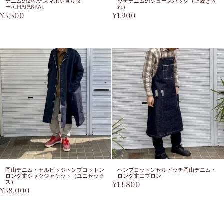
デニムの2WAYスマホショルダ
ッチデニムのシューズバッグ（上履き入
ー/chaparral
れ）
¥
3,500
¥
1,900
岡山デニム・セルビッジヘンプコットン
ヘンプコットンセルビッチ岡山デニム・
ロング丈シャツジャケット（ユニセック
ロング丈エプロン
ス）
¥
13,800
¥
38,000