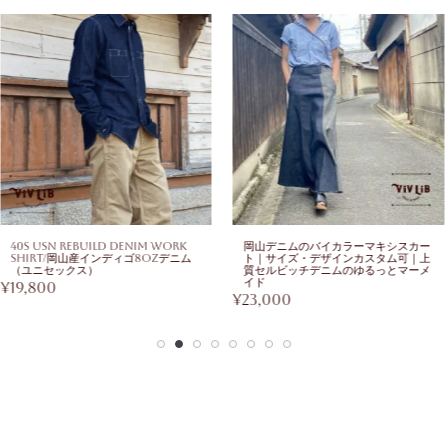
40s USN Rebuild Denim Work
岡山デニムのバイカラーマキシスカー
Shirt/岡山産インディゴ8ozデニム
ト｜サイズ・デザインカスタム可｜上
（ユニセックス）
質セルビッチデニムのゆるっとマーメ
イド
¥
19,800
¥
23,000