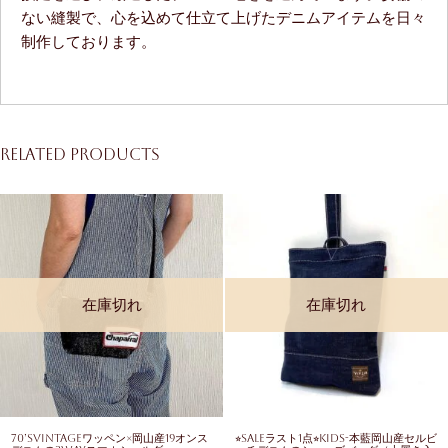
ない縫製で、心を込めて仕立て上げたデニムアイテムを日々
制作しております。
Related products
在庫切れ
在庫切れ
70’sVintageワッペン×岡山産19オンス
⭐︎SALEラスト1点⭐︎KIDS-本藍岡山産セルビ