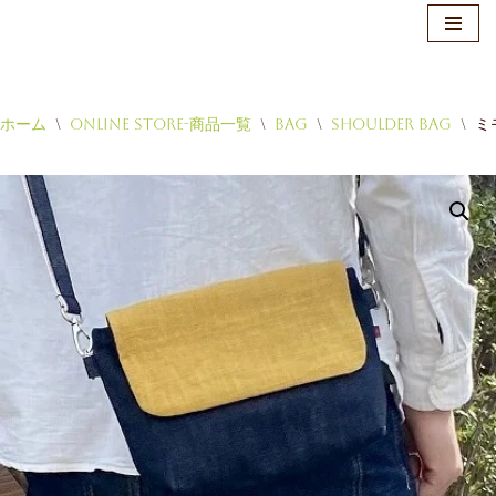
ホーム
\
Online Store-商品一覧
\
Bag
\
Shoulder Bag
\
ミ
コ
ン
テ
ン
ツ
へ
ス
キ
ッ
プ