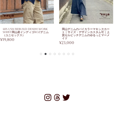
40s USN Rebuild Denim Work
岡山デニムのバイカラーマキシスカー
Shirt/岡山産インディゴ8ozデニム
ト｜サイズ・デザインカスタム可｜上
（ユニセックス）
質セルビッチデニムのゆるっとマーメ
イド
¥
19,800
¥
23,000