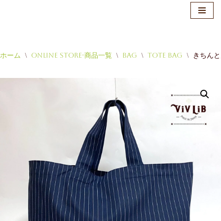
ホーム
\
Online Store-商品一覧
\
Bag
\
Tote Bag
\
きちんと
コ
ン
テ
ン
ツ
へ
ス
キ
ッ
プ