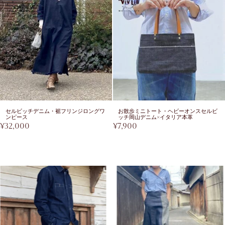
セルビッチデニム・裾フリンジロングワ
お散歩ミニトート・ヘビーオンスセルビ
ンピース
ッチ岡山デニム×イタリア本革
¥
32,000
¥
7,900