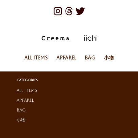
All Items
Apparel
Bag
小物
Categories
All Items
Apparel
Bag
小物