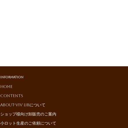
Information
HOME
Contents
About-ViV LiBについて
ショップ様向け卸販売のご案内
小ロット生産のご依頼について