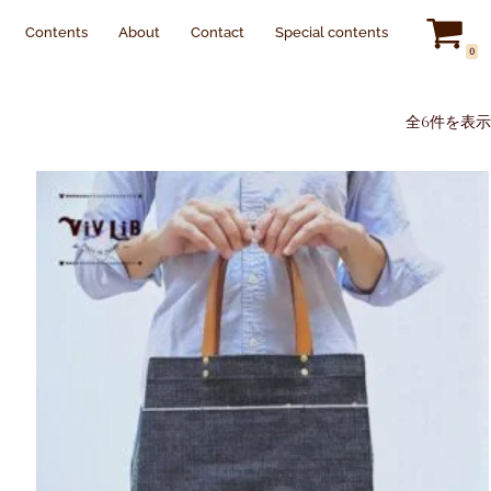
Contents
About
Contact
Special contents
0
全6件を表示