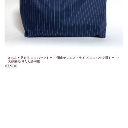
きちんと見える エコバッグトート/岡山デニムストライプ/エコバッグ風トート/
大容量/折りたたみ可能
¥
3,900