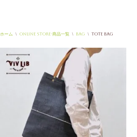
ホーム
\
Online Store-商品一覧
\
Bag
\
Tote Bag
コ
ン
テ
ン
ツ
へ
ス
キ
ッ
プ