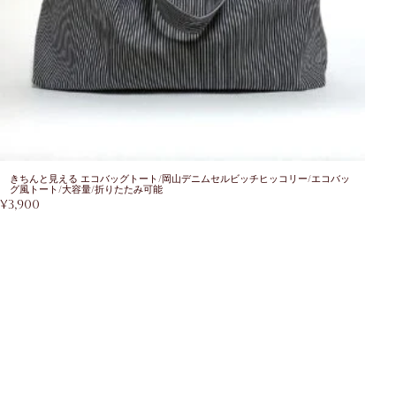
きちんと見える エコバッグトート/岡山デニムセルビッチヒッコリー/エコバッ
グ風トート/大容量/折りたたみ可能
¥
3,900