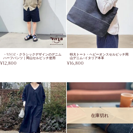
・9.5oz・クラシックデザインのデニム
特大トート・ヘビーオンスセルビッチ岡
ハーフパンツ｜岡山セルビッチ使用
山デニム×イタリア本革
¥
12,800
¥
16,800
在庫切れ