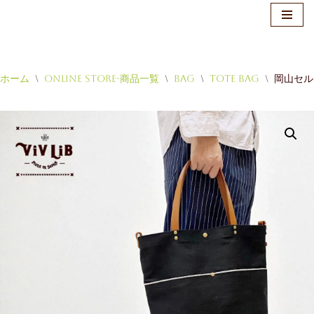
ホーム
\
Online Store-商品一覧
\
Bag
\
Tote Bag
\
岡山セル
コ
ン
テ
ン
ツ
へ
ス
キ
ッ
プ