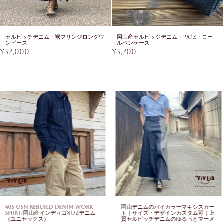
セルビッチデニム・裾フリンジロングワ
岡山産セルビッジデニム・19oz・ロー
ンピース
ルペンケース
¥
32,000
¥
3,200
40s USN Rebuild Denim Work
岡山デニムのバイカラーマキシスカー
Shirt/岡山産インディゴ8ozデニム
ト｜サイズ・デザインカスタム可｜上
（ユニセックス）
質セルビッチデニムのゆるっとマーメ