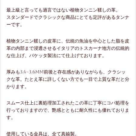
最上級と言っても過言ではない植物タンニン鞣しの革。
スタンダードでクラシックな商品にとても定評があるタンナ
ーです。
植物タンニン鞣しの皮革に、伝統の魚油を中心とした脂を皮
革の内部まで浸透させるイタリアのトスカーナ地方の伝統的
な仕上げ、バケッタ製法にて仕上げております。
厚みも3.4~3.6mm前後と存在感がありながらも、クラシッ
クな革。たとえ革に詳しくない方でも一目で上質な革だと分
かります。
スムース仕上に裏処理加工されたこの革に丁寧にコバ処理を
行っておりますので、艶感とともに耐久性にも優れておりま
す。
使用している金具は、全て真鍮製。