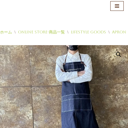
ホーム
\
Online Store-商品一覧
\
Lifestyle Goods
\
Apron
コ
ン
テ
ン
ツ
へ
ス
キ
ッ
プ