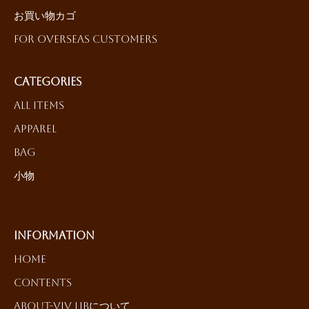
お買い物カゴ
For Overseas Customers
Categories
All Items
Apparel
Bag
小物
Information
HOME
Contents
About-ViV LiBについて