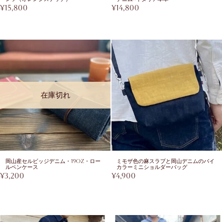
¥
15,800
¥
14,800
在庫切れ
岡山産セルビッジデニム・19oz・ロー
ミモザ色の麻スラブと岡山デニムのバイ
ルペンケース
カラーミニショルダーバッグ
¥
3,200
¥
4,900