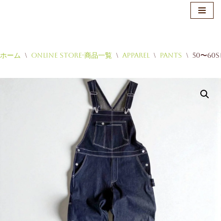
ホーム
\
Online Store-商品一覧
\
Apparel
\
Pants
\
50〜6
コ
ン
テ
ン
ツ
へ
ス
キ
ッ
プ