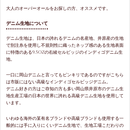
大人のオーバーオールをお探しの方、オススメです。
デニム生地について
デニム生地は、日本の誇れるデニムの名産地、井原産の生地
で別注糸を使用し不規則性に織ったネップ感のある生地表面
に特徴のある9.5ozの右綾セルビッジのインディゴデニム生
地。
一口に岡山デニムと言ってもピンキリであるのですがこちら
は市販にはない高級なインディゴセルビッジデニム。
デニム好きの方はご存知の方も多い岡山県井原市のデニム生
地生産工場の日本の世界に誇れる高級デニム生地を使用して
います。
いわゆる海外の某有名ブランドや高級ブランドも使用する一
般的には手に入りにくいデニム生地で、生地工場こだわりの