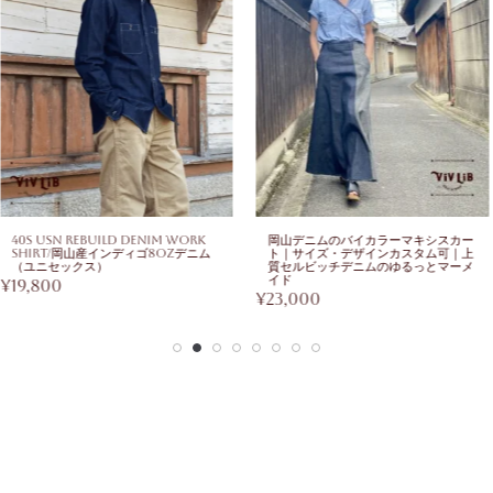
40s USN Rebuild Denim Work
岡山デニムのバイカラーマキシスカー
Shirt/岡山産インディゴ8ozデニム
ト｜サイズ・デザインカスタム可｜上
（ユニセックス）
質セルビッチデニムのゆるっとマーメ
イド
¥
19,800
¥
23,000