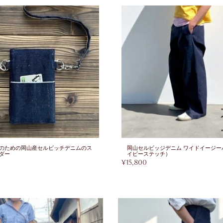
のための岡山産セルビッチデニムのス
岡山セルビッジデニム ワイドイージー
ダー
イビーステッチ）
¥
15,800