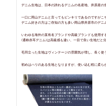
デニム生地は、日本の誇れるデニムの名産地、井原産の生
一口に岡山デニムと言ってもピンキリであるのですがこ
デニム好きの方はご存知の方も多い岡山県井原市のデニ
いわゆる海外の某有名ブランドや高級ブランドも使用す
(通称赤耳デニム)は高級感も違い、一目で良い生地だと
毛羽立った生地はヴィンテージの雰囲気が増し、長く使
初めはハリのある生地となりますが、使い込む程に柔ら