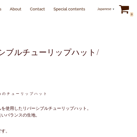
s
About
Contact
Special contents
Japanese
▼
0
シブルチューリップハット/
めのチューリップハット
ムを使用したリバーシブルチューリップハット。
良いバランスの生地。
です。