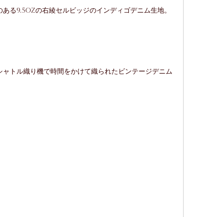
る9.5ozの右綾セルビッジのインディゴデニム生地。
。
シャトル織り機で時間をかけて織られたビンテージデニム