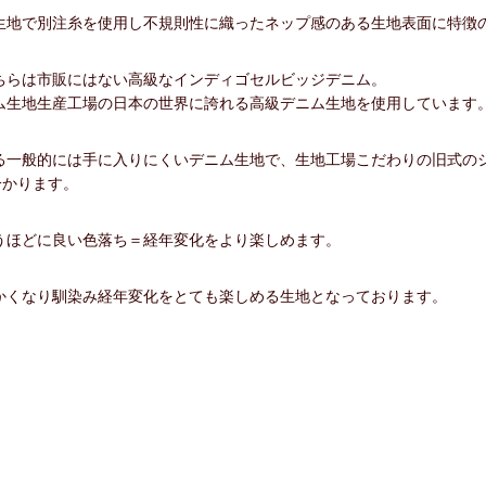
地で別注糸を使用し不規則性に織ったネップ感のある生地表面に特徴のあ
ちらは市販にはない高級なインディゴセルビッジデニム。
ム生地生産工場の日本の世界に誇れる高級デニム生地を使用しています
る一般的には手に入りにくいデニム生地で、生地工場こだわりの旧式の
分かります。
うほどに良い色落ち＝経年変化をより楽しめます。
かくなり馴染み経年変化をとても楽しめる生地となっております。