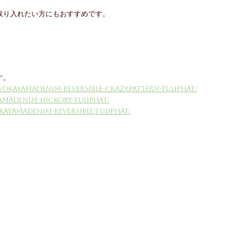
取り入れたい方にもおすすめです。
す。
/okayamadenim-reversible-crazypattern-tuliphat/
amadenim-hickory-tuliphat/
kayamadenim-reversible-tuliphat/