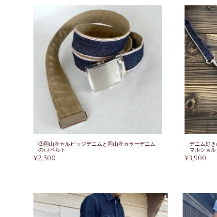
③岡山産セルビッジデニムと岡山産カラーデニム
デニム好き
のGIベルト
マホショル
¥
2,500
¥
3,900