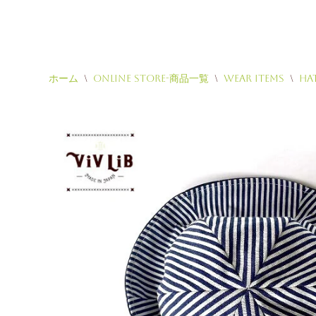
ホーム
\
Online Store-商品一覧
\
Wear Items
\
Ha
コ
ン
テ
ン
ツ
へ
ス
キ
ッ
プ