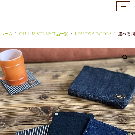
ホーム
\
Online Store-商品一覧
\
Lifestyle Goods
\
選べる岡
コ
ン
テ
ン
ツ
へ
ス
キ
ッ
プ