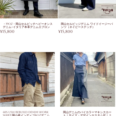
・19oz・岡山セルビッチヘビーオンス
岡山セルビッジデニム ワイドイージーパ
デニム×イタリア本革デニムエプロン
ンツ（ネイビーステッチ）
¥
15,800
¥
15,800
40s USN Rebuild Denim Work
岡山デニムのバイカラーマキシスカー
Shirt/岡山産インディゴ8ozデニム
ト｜サイズ・デザインカスタム可｜上