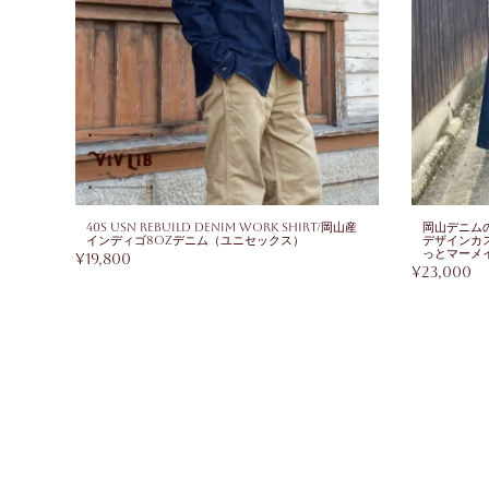
ムパン
40s USN Rebuild Denim Work Shirt/岡山産
岡山デニム
インディゴ8ozデニム（ユニセックス）
デザインカ
っとマーメ
¥
19,800
¥
23,000