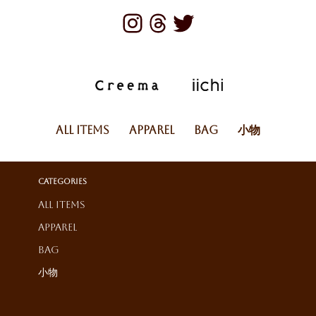
All Items
Apparel
Bag
小物
Categories
All Items
Apparel
Bag
小物