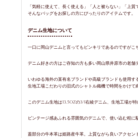
「気軽に使えて、長く使える」「人と被らない」「上質
そんなバッグをお探しの方にぴったりのアイテムです。
デニム生地について
一口に岡山デニムと言ってもピンキリであるのですがこ
デニム好きの方はご存知の方も多い岡山県井原市の老舗
いわゆる海外の某有名ブランドや高級ブランドも使用す
生地工場こだわりの旧式のシャトル織機で時間をかけて織
このデニム生地は13.5ozの3/1右綾デニム、生地工
ビンテージ感あふれる雰囲気のデニムで、使い込む程に
蓋部分の牛本革は姫路産牛革。上質ながら良いアクセン