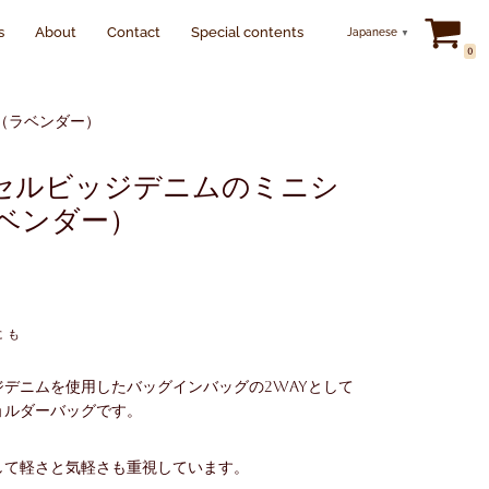
s
About
Contact
Special contents
Japanese
▼
0
（ラベンダー）
セルビッジデニムのミニシ
ベンダー）
にも
デニムを使用したバッグインバッグの2wayとして
ョルダーバッグです。
して軽さと気軽さも重視しています。