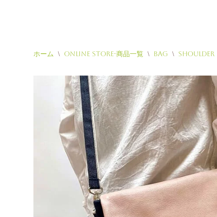
ホーム
\
Online Store-商品一覧
\
Bag
\
Shoulder
コ
ン
テ
ン
ツ
へ
ス
キ
ッ
プ