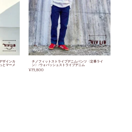
デザインカ
チノフィットストライプデニムパンツ〈定番ライ
岡山セ
っとマーメ
ン〉/ウォバッシュストライプデニム
パン
¥
19,800
¥
28,0