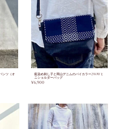
パンツ（オ
藍染め刺し子と岡山デニムのバイカラー2wayミ
ニショルダーバッグ
¥
6,900