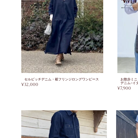
セルビッチデニム・裾フリンジロングワンピース
お散歩ミニ
デニム×イ
¥
32,000
¥
7,900