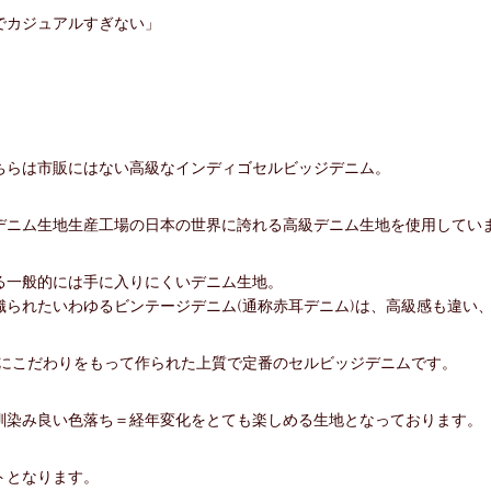
でカジュアルすぎない」
ちらは市販にはない高級なインディゴセルビッジデニム。
デニム生地生産工場の日本の世界に誇れる高級デニム生地を使用してい
る一般的には手に入りにくいデニム生地。
られたいわゆるビンテージデニム(通称赤耳デニム)は、高級感も違い
場が特にこだわりをもって作られた上質で定番のセルビッジデニムです。
馴染み良い色落ち＝経年変化をとても楽しめる生地となっております。
トとなります。