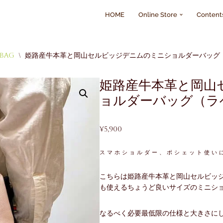
HOME
Online Store
Content
 Bag
\
姫路産牛本革と岡山セルビッジデニムのミニショルダーバッグ
姫路産牛本革と岡山
ョルダーバッグ（ラ
¥
5,900
スマホショルダー、ポシェット使い
こちらは姫路産牛本革と岡山セルビッジ
も使えるちょうど良いサイズのミニシ
なるべく必要最低限の仕様と大きさに