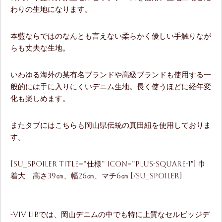
わりの生地になります。
本藍ならではのなんとも言えない柔らかく優しい手触りなが
らも丈夫な生地。
いわゆる海外の某有名ブランドや高級ブランドも使用する一
般的には手に入りにくいデニム生地。長く使うほどに経年変
化も楽しめます。
またタブにはこちらも岡山県伝統の真田紐を使用しておりま
す。
[su_spoiler title=”仕様” icon=”plus-square-1″] 巾
着大 高さ39㎝、幅26㎝、マチ6㎝ [/su_spoiler]
-ViV LiBでは、岡山デニムの中でも特に上質なセルビッジデ