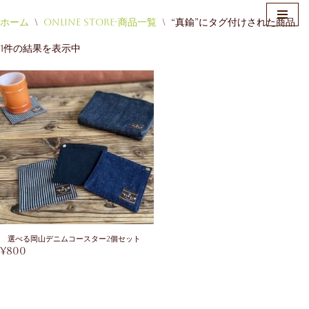
ホーム
\
Online Store-商品一覧
\
“真鍮”にタグ付けされた商品
コ
1件の結果を表示中
ン
テ
ン
ツ
へ
ス
キ
ッ
プ
選べる岡山デニムコースター2個セット
¥
800