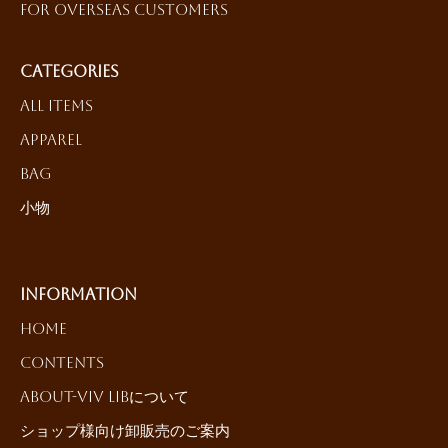
For Overseas Customers
Categories
All Items
Apparel
Bag
小物
Information
HOME
Contents
About-ViV LiBについて
ショップ様向け卸販売のご案内