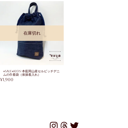
在庫切れ
⭐︎SALE⭐︎KIDS-本藍岡山産セルビッチデニ
ムの巾着袋（体操着入れ）
¥
1,900