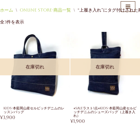
ホーム
\
Online Store-商品一覧
\
“上履き入れ”にタグ付けされた
コ
全3件を表示
ン
テ
ン
ツ
へ
ス
在庫切れ
在庫切れ
キ
ッ
プ
KIDS-本藍岡山産セルビッチデニムのレ
⭐︎SALEラスト1点⭐︎KIDS-本藍岡山産セルビ
ッスンバッグ
ッチデニムのシューズバッグ（上履き入
れ）
¥
3,900
¥
1,900