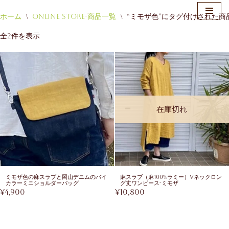
ホーム
\
Online Store-商品一覧
\
“ミモザ色”にタグ付けされた商
コ
全2件を表示
ン
テ
ン
ツ
へ
ス
在庫切れ
キ
ッ
プ
ミモザ色の麻スラブと岡山デニムのバイ
麻スラブ（麻100%ラミー）Vネックロン
カラーミニショルダーバッグ
グ丈ワンピース-ミモザ
¥
4,900
¥
10,800