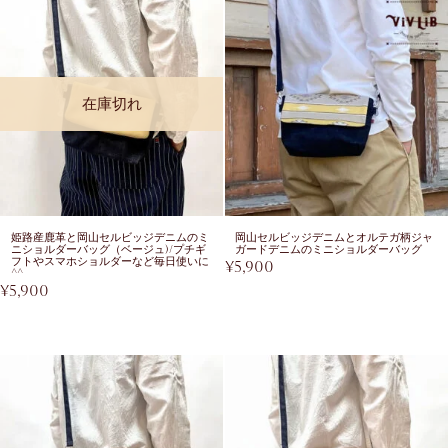
在庫切れ
姫路産鹿革と岡山セルビッジデニムのミ
岡山セルビッジデニムとオルテガ柄ジャ
ニショルダーバッグ（ベージュ)/プチギ
ガードデニムのミニショルダーバッグ
フトやスマホショルダーなど毎日使いに
¥
5,900
^^
¥
5,900