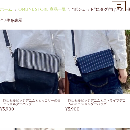
ホーム
\
Online Store-商品一覧
\
“ポシェット”にタグ付けされた
コ
全7件を表示
ン
テ
ン
ツ
へ
ス
キ
ッ
プ
岡山セルビッジデニムとヒッコリーのミ
岡山セルビッジデニムとストライプデニ
ニショルダーバッグ
ムのミニショルダーバッグ
¥
5,900
¥
5,900