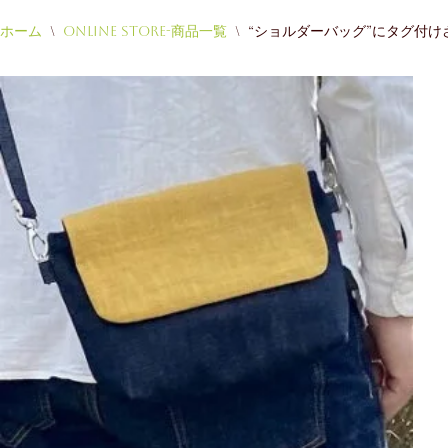
ホーム
\
Online Store-商品一覧
\
“ショルダーバッグ”にタグ付け
コ
ン
テ
ン
ツ
へ
ス
キ
ッ
プ