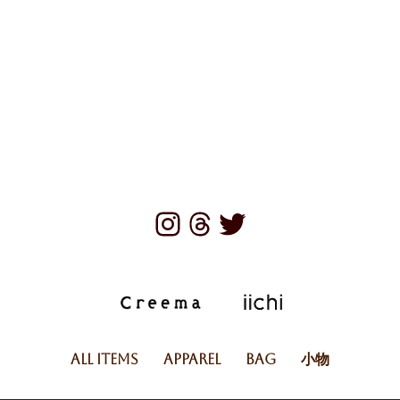
All Items
Apparel
Bag
小物