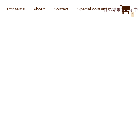
Contents
About
Contact
Special contents
1件の結果を表示中
0