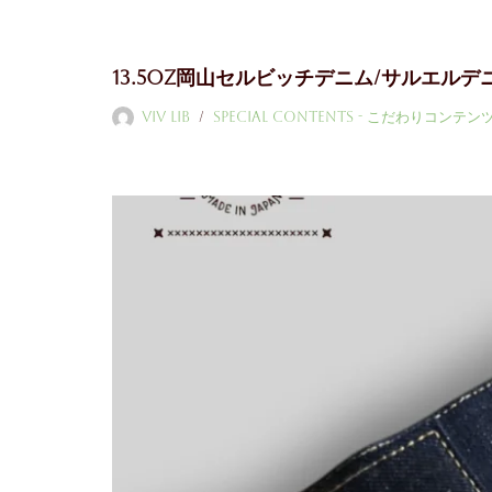
コ
13.5oz岡山セルビッチデニム/サルエル
ン
テ
ViV LiB
Special Contents - こだわりコンテン
ン
ツ
へ
ス
キ
ッ
プ