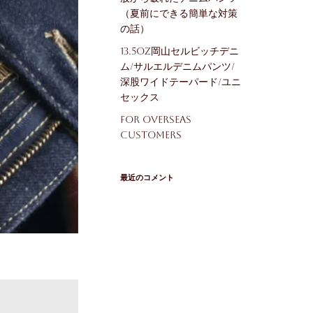
（夏前にできる簡単な対策
の話）
13.5oz岡山セルビッチデニ
ム/サルエルデニムパンツ/
深股ワイドテーパード/ユニ
セックス
For Overseas
Customers
最近のコメント