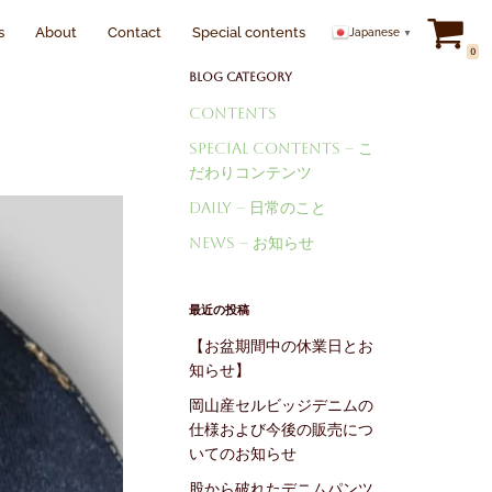
s
About
Contact
Special contents
Japanese
▼
0
Blog Category
Contents
Special Contents – こ
だわりコンテンツ
Daily – 日常のこと
News – お知らせ
最近の投稿
【お盆期間中の休業日とお
知らせ】
岡山産セルビッジデニムの
仕様および今後の販売につ
いてのお知らせ
股から破れたデニムパンツ