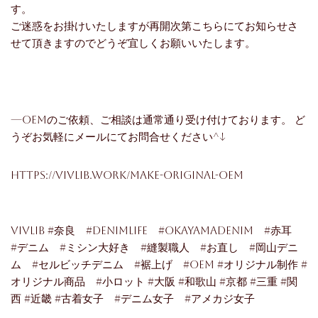
す。
ご迷惑をお掛けいたしますが再開次第こちらにてお知らせさ
せて頂きますのでどうぞ宜しくお願いいたします。
—OEMのご依頼、ご相談は通常通り受け付けております。 ど
うぞお気軽にメールにてお問合せください^^—
https://vivlib.work/make-original-oem
vivlib #奈良 #denimlife #okayamadenim #赤耳
#デニム #ミシン大好き #縫製職人 #お直し #岡山デニ
ム #セルビッチデニム #裾上げ #oem #オリジナル制作 #
オリジナル商品 #小ロット #大阪 #和歌山 #京都 #三重 #関
西 #近畿 #古着女子 #デニム女子 #アメカジ女子