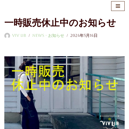
コ
一時販売休止中のお知らせ
ン
テ
ViV LiB
News - お知らせ
2024年5月14日
ン
ツ
へ
ス
キ
ッ
プ