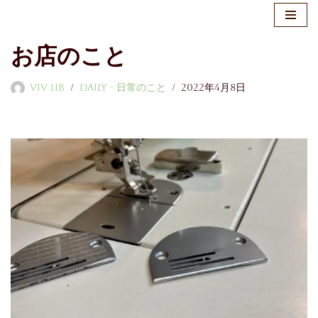
コ
お店のこと
ン
テ
ViV LiB
Daily - 日常のこと
2022年4月8日
ン
ツ
へ
ス
キ
ッ
プ