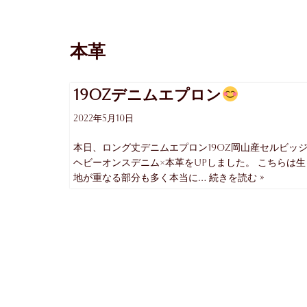
コ
本革
ン
テ
ン
19ozデニムエプロン
ツ
へ
2022年5月10日
ス
キ
本日、ロング丈デニムエプロン19oz岡山産セルビッ
ッ
ヘビーオンスデニム×本革をUpしました。 こちらは生
プ
地が重なる部分も多く本当に…
続きを読む »