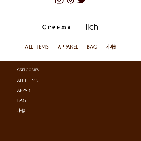
All Items
Apparel
Bag
小物
Categories
All Items
Apparel
Bag
小物