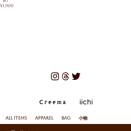
れ）
¥
1,900
All Items
Apparel
Bag
小物