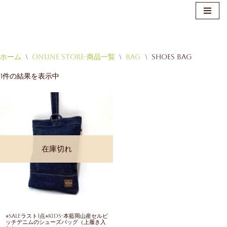
ホーム
\
Online Store-商品一覧
\
Bag
\
Shoes Bag
コ
1件の結果を表示中
ン
テ
ン
ツ
へ
ス
在庫切れ
キ
ッ
プ
⭐︎SALEラスト1点⭐︎KIDS-本藍岡山産セルビ
ッチデニムのシューズバッグ（上履き入