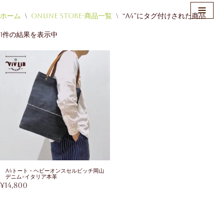
ホーム
\
Online Store-商品一覧
\
“a4”にタグ付けされた商品
コ
1件の結果を表示中
ン
テ
ン
ツ
へ
ス
キ
ッ
プ
A4トート・ヘビーオンスセルビッチ岡山
デニム×イタリア本革
¥
14,800