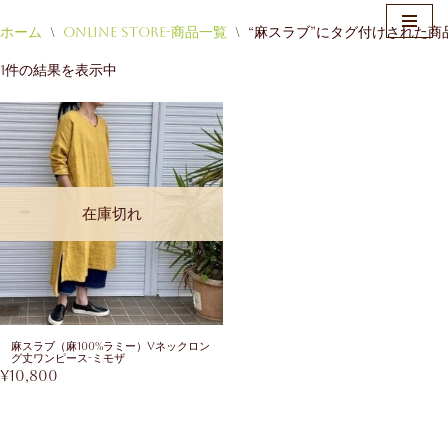
ホーム
\
Online Store-商品一覧
\
“麻スラブ”にタグ付けされた商
コ
1件の結果を表示中
ン
テ
ン
ツ
へ
ス
在庫切れ
キ
ッ
プ
麻スラブ（麻100%ラミー）Vネックロン
グ丈ワンピース-ミモザ
¥
10,800