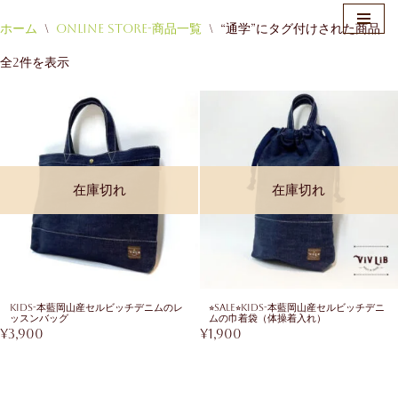
ホーム
\
Online Store-商品一覧
\
“通学”にタグ付けされた商品
コ
全2件を表示
ン
テ
ン
ツ
へ
ス
在庫切れ
在庫切れ
キ
ッ
プ
KIDS-本藍岡山産セルビッチデニムのレ
⭐︎SALE⭐︎KIDS-本藍岡山産セルビッチデニ
ッスンバッグ
ムの巾着袋（体操着入れ）
¥
3,900
¥
1,900