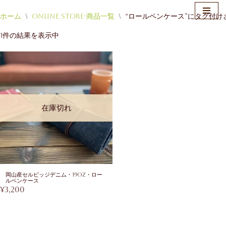
ホーム
\
Online Store-商品一覧
\
“ロールペンケース”にタグ付け
コ
1件の結果を表示中
ン
テ
ン
ツ
へ
ス
在庫切れ
キ
ッ
プ
岡山産セルビッジデニム・19oz・ロー
ルペンケース
¥
3,200