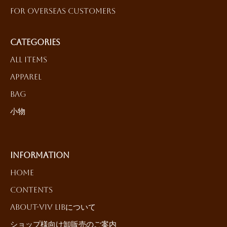
For Overseas Customers
Categories
All Items
Apparel
Bag
小物
Information
HOME
Contents
About-ViV LiBについて
ショップ様向け卸販売のご案内