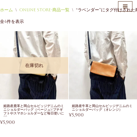
ホーム
\
Online Store-商品一覧
\
“ラベンダー”にタグ付けされた
コ
全4件を表示
ン
テ
ン
ツ
へ
ス
在庫切れ
キ
ッ
プ
姫路産鹿革と岡山セルビッジデニムのミ
姫路産牛革と岡山セルビッジデニムのミ
ニショルダーバッグ（ベージュ)/プチギ
ニショルダーバッグ（オレンジ）
フトやスマホショルダーなど毎日使いに
¥
5,900
^^
¥
5,900