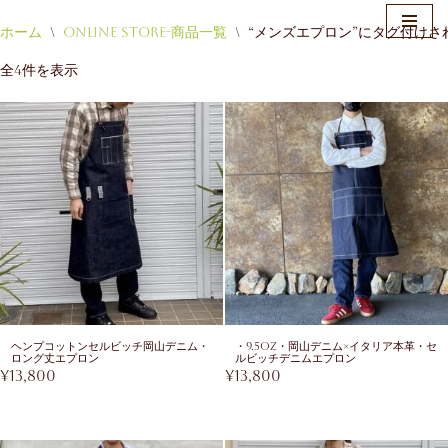
ホーム
\
Online Store-商品一覧
\
“メンズエプロン”にタグ付けさ
コ
全4件を表示
ン
テ
ン
ツ
へ
ス
キ
ッ
プ
ヘンプコットンセルビッチ岡山デニム・
・9.5oz・岡山デニム×イタリア本革・セ
ロング丈エプロン
ルビッチデニムエプロン
¥
13,800
¥
13,800