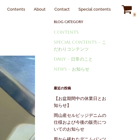
s
About
Contact
Special contents
Japanese
▼
0
Blog Category
Contents
Special Contents – こ
だわりコンテンツ
Daily – 日常のこと
News – お知らせ
最近の投稿
【お盆期間中の休業日とお
知らせ】
岡山産セルビッジデニムの
仕様および今後の販売につ
いてのお知らせ
股から破れたデニムパンツ