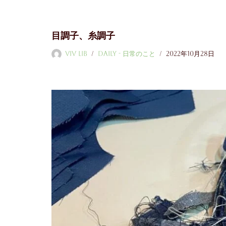
コ
目調子、糸調子
ン
テ
ViV LiB
Daily - 日常のこと
2022年10月28日
ン
ツ
へ
ス
キ
ッ
プ