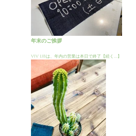
年末のご挨拶
ViV LiBは、年内の営業は本日で終了【続く…】