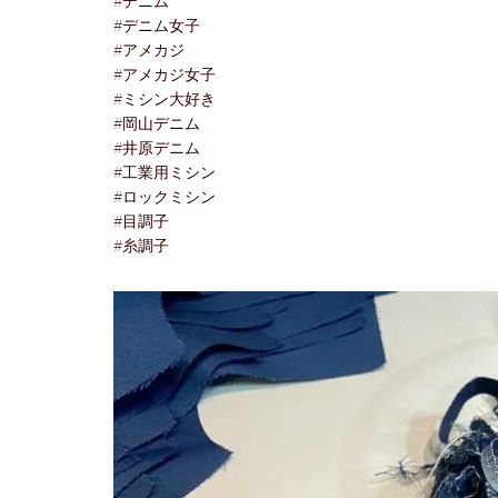
#デニム
#デニム女子
#アメカジ
#アメカジ女子
#ミシン大好き
#岡山デニム
#井原デニム
#工業用ミシン
#ロックミシン
#目調子
#糸調子