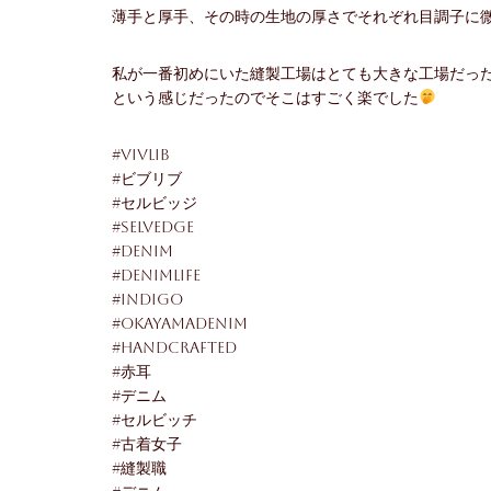
薄手と厚手、その時の生地の厚さでそれぞれ目調子に
私が一番初めにいた縫製工場はとても大きな工場だっ
という感じだったのでそこはすごく楽でした
#vivlib
#ビブリブ
#セルビッジ
#selvedge
#denim
#denimlife
#indigo
#okayamadenim
#handcrafted
#赤耳
#デニム
#セルビッチ
#古着女子
#縫製職