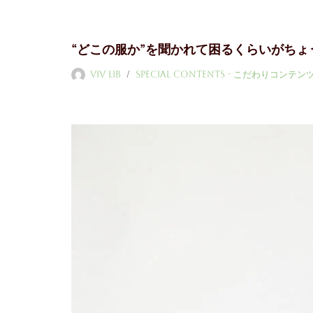
コ
“どこの服か”を聞かれて困るくらいがちょ
ン
テ
ViV LiB
Special Contents - こだわりコンテン
ン
ツ
へ
ス
キ
ッ
プ