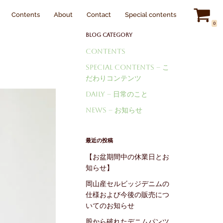
s
About
Contact
Special contents
Japanese
▼
0
Blog Category
Contents
Special Contents – こ
だわりコンテンツ
Daily – 日常のこと
News – お知らせ
最近の投稿
【お盆期間中の休業日とお
知らせ】
岡山産セルビッジデニムの
仕様および今後の販売につ
いてのお知らせ
股から破れたデニムパンツ