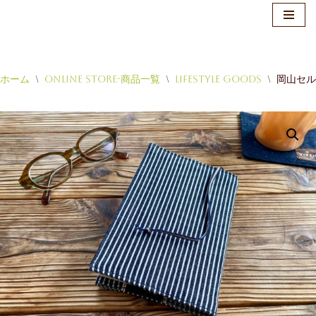
ホーム
\
Online Store-商品一覧
\
Lifestyle Goods
\
岡山セル
コ
ン
テ
ン
ツ
へ
ス
キ
ッ
プ