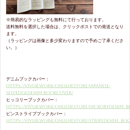
※簡易的なラッピングも無料にて行っております。
送料無料を選択した場合は、クリックポストでの発送となり
ます。
（ラッピングは画像と多少変わりますので予めご了承くださ
い。）
デニムブックカバー：
https://vivlib.work/onlilnestore/japanese-
selvedgedenim-bookcover/
ヒッコリーブックカバー：
https://vivlib.work/onlilnestore/hickorydenim_
ピンストライプブックカバー：
https://vivlib.work/onlilnestore/stripedenim_bo