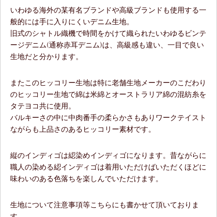
いわゆる海外の某有名ブランドや高級ブランドも使用する一
般的には手に入りにくいデニム生地。
旧式のシャトル織機で時間をかけて織られたいわゆるビンテ
ージデニム(通称赤耳デニム)は、高級感も違い、一目で良い
生地だと分かります。
またこのヒッコリー生地は特に老舗生地メーカーのこだわり
のヒッコリー生地で綿は米綿とオーストラリア綿の混紡糸を
タテヨコ共に使用。
バルキーさの中に中肉番手の柔らかさもありワークテイスト
ながらも上品さのあるヒッコリー素材です。
縦のインディゴは綛染めインディゴになります。昔ながらに
職人の染める綛インディゴは着用いただけばいただくほどに
味わいのある色落ちを楽しんでいただけます。
生地について注意事項等こちらにも書かせて頂いておりま
す。