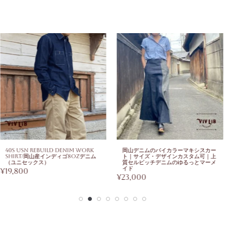
uild Denim Work
岡山デニムのバイカラーマキシスカー
岡山デニム
産インディゴ8ozデニム
ト｜サイズ・デザインカスタム可｜上
ズ・デザイ
ス）
質セルビッチデニムのゆるっとマーメ
ッチデニム
イド
¥
23,000
¥
23,000