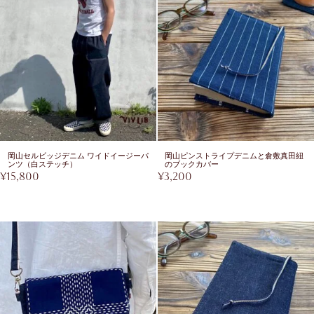
岡山セルビッジデニム ワイドイージーパ
岡山ピンストライプデニムと倉敷真田紐
ンツ（白ステッチ）
のブックカバー
¥
15,800
¥
3,200