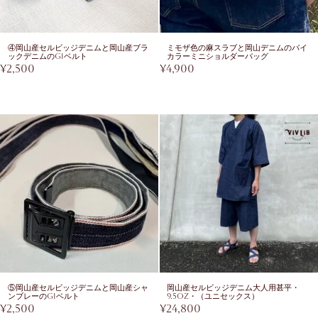
④岡山産セルビッジデニムと岡山産ブラ
ミモザ色の麻スラブと岡山デニムのバイ
ックデニムのGIベルト
カラーミニショルダーバッグ
¥
2,500
¥
4,900
⑤岡山産セルビッジデニムと岡山産シャ
岡山産セルビッジデニム大人用甚平・
ンブレーのGIベルト
9.5oz・（ユニセックス）
¥
2,500
¥
24,800