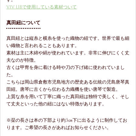
ViV LiBで使用している素材ついて
真田紐について
真田紐とは縦糸と横糸を使った織物の紐です。世界で最も細
い織物と言われることもあります。
素材は主に木綿や絹が使われています。非常に伸びにくく丈
夫なのが特徴。
古くは甲冑を身に着ける時や刀の下げ緒に使われていまし
た。
こちらは岡山県倉敷市児島地方の歴史ある伝統の児島唐琴真
田紐。唐琴に古くから伝わる力織機を使い唐琴で製造。
上質な糸を用いて丁寧に織った真田紐は独特で美しく、そし
て丈夫といった他の紐にはない特徴があります。
※栞の長さは本の下部より約3㎝下に出るように制作してお
ります。ご希望の長さがあればお知らせください。