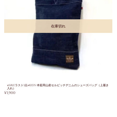
在庫切れ
⭐︎SALEラスト1点⭐︎KIDS-本藍岡山産セルビッチデニムのシューズバッグ（上履き
入れ）
¥
1,900