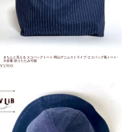
きちんと見える エコバッグトート/岡山デニムストライプ/エコバッグ風トート/
大容量/折りたたみ可能
¥
3,900