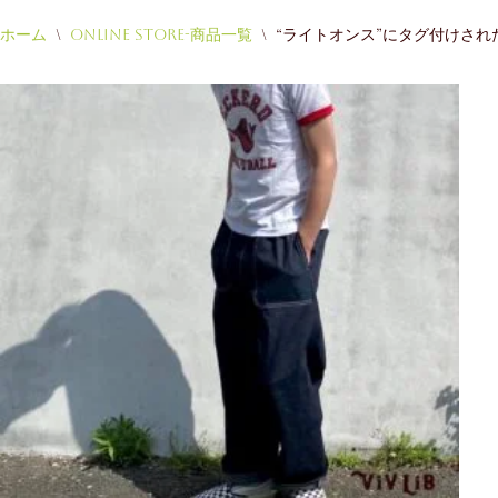
ホーム
\
Online Store-商品一覧
\
“ライトオンス”にタグ付けされ
コ
ン
テ
ン
ツ
へ
ス
キ
ッ
プ