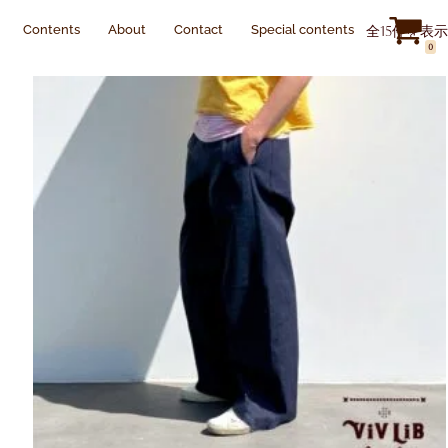
s
About
Contact
Special contents
全15件を表示
Japanese
▼
0