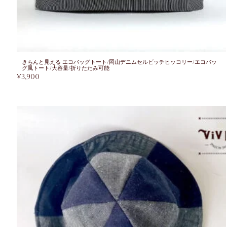
きちんと見える エコバッグトート/岡山デニムセルビッチヒッコリー/エコバッ
グ風トート/大容量/折りたたみ可能
¥
3,900