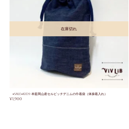
在庫切れ
⭐︎SALE⭐︎KIDS-本藍岡山産セルビッチデニムの巾着袋（体操着入れ）
¥
1,900