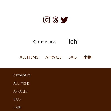
All Items
Apparel
Bag
小物
Categories
All Items
Apparel
Bag
小物