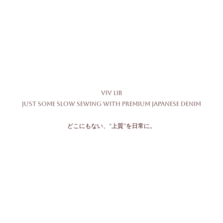
ViV LiB
Just some slow sewing with premium japanese denim
どこにもない、“上質”を日常に。