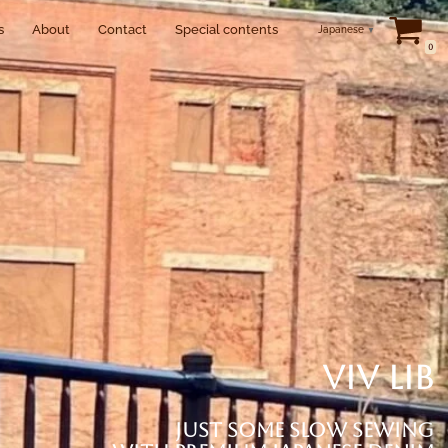
s
About
Contact
Special contents
Japanese
▼
0
ViV LiB
Just some slow sewing