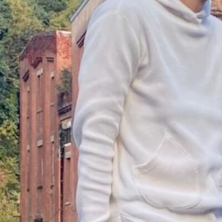
コ
ン
テ
ン
ツ
へ
ス
キ
ッ
プ