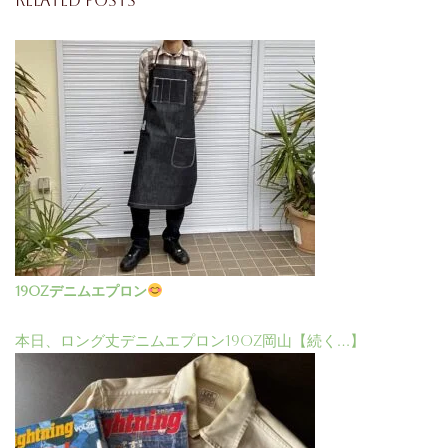
Related Posts
19ozデニムエプロン
本日、ロング丈デニムエプロン19oz岡山【続く…】