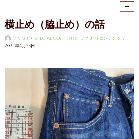
コ
横止め（脇止め）の話
ン
テ
ViV LiB
Special Contents - こだわりコンテンツ
ン
2022年4月23日
ツ
へ
ス
キ
ッ
プ