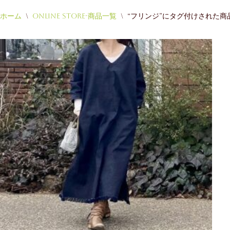
ホーム
\
Online Store-商品一覧
\
“フリンジ”にタグ付けされた商
コ
ン
テ
ン
ツ
へ
ス
キ
ッ
プ