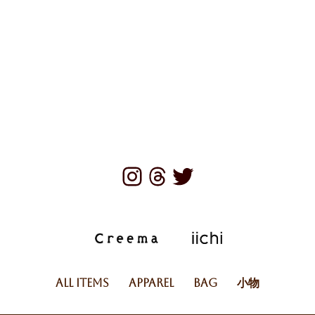
All Items
Apparel
Bag
小物