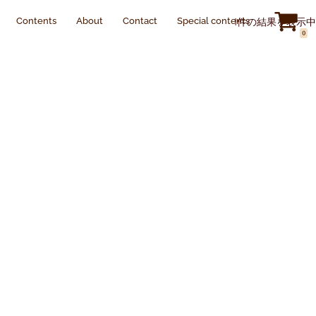
Contents
About
Contact
Special contents
1件の結果を表示中
0