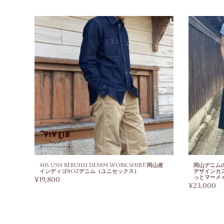
ムパン
40s USN Rebuild Denim Work Shirt/岡山産
岡山デニム
インディゴ8ozデニム（ユニセックス）
デザインカ
っとマーメ
¥
19,800
¥
23,000