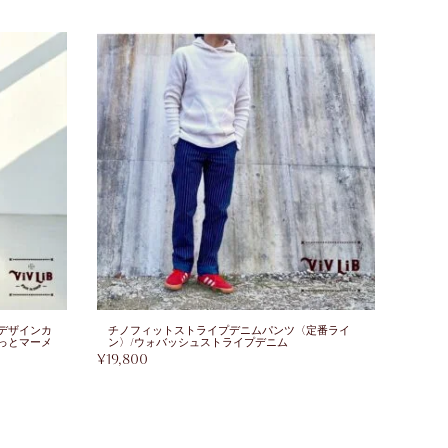
デザインカ
チノフィットストライプデニムパンツ〈定番ライ
岡山セ
っとマーメ
ン〉/ウォバッシュストライプデニム
パン
¥
19,800
¥
28,0