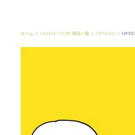
ホーム
\
Online Store-商品一覧
\
Options
\
Opti
コ
ン
テ
ン
ツ
へ
ス
キ
ッ
プ