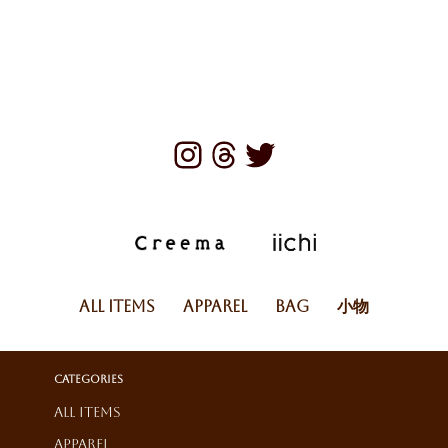
All Items
Apparel
Bag
小物
Categories
All Items
Apparel