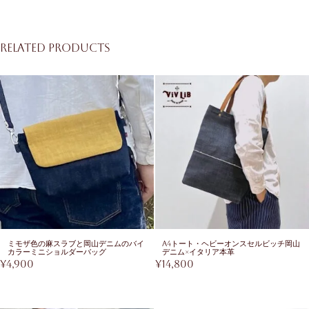
Related products
ミモザ色の麻スラブと岡山デニムのバイ
A4トート・ヘビーオンスセルビッチ岡山
カラーミニショルダーバッグ
デニム×イタリア本革
¥
4,900
¥
14,800