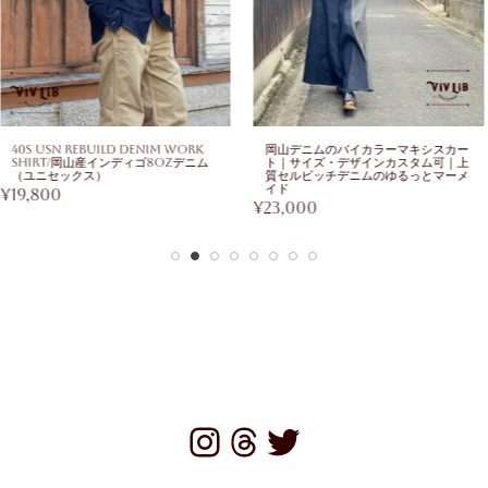
40s USN Rebuild Denim Work
岡山デニムのバイカラーマキシスカー
Shirt/岡山産インディゴ8ozデニム
ト｜サイズ・デザインカスタム可｜上
（ユニセックス）
質セルビッチデニムのゆるっとマーメ
イド
¥
19,800
¥
23,000