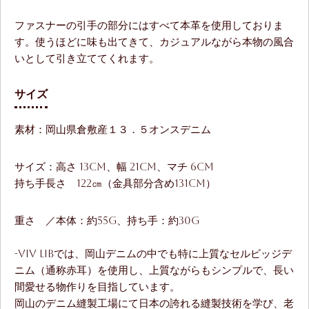
ファスナーの引手の部分にはすべて本革を使用しておりま
す。使うほどに味も出てきて、カジュアルながら本物の風合
いとして引き立ててくれます。
サイズ
素材：岡山県倉敷産１３．５オンスデニム
サイズ：高さ 13cm、幅 21cm、マチ 6cm
持ち手長さ 122㎝（金具部分含め131cm）
重さ ／本体：約55g、持ち手：約30g
-ViV LiBでは、岡山デニムの中でも特に上質なセルビッジデ
ニム（通称赤耳）を使用し、上質ながらもシンプルで、長い
間愛せる物作りを目指しています。
岡山のデニム縫製工場にて日本の誇れる縫製技術を学び、老