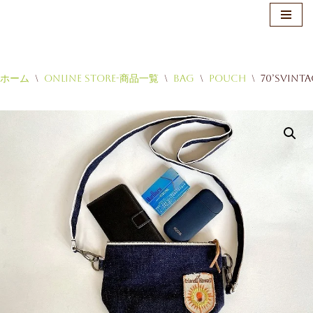
ホーム
\
Online Store-商品一覧
\
Bag
\
Pouch
\
70’sVin
コ
ン
テ
ン
ツ
へ
ス
キ
ッ
プ